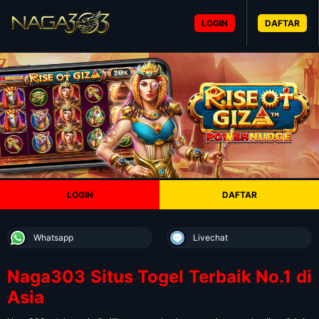
LOGIN
DAFTAR
LOGIN
DAFTAR
Whatsapp
Livechat
Naga303 Situs Togel Terbaik No.1 di
Asia